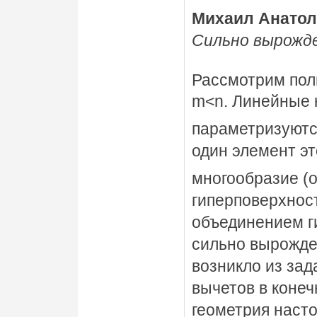
Михаил Анато
Сильно вырожде
Рассмотрим пол
m<n. Линейные 
параметризуютс
один элемент эт
многообразие (
гиперповерхност
объединением ги
сильно вырожде
возникло из за
вычетов в конеч
геометрия насто