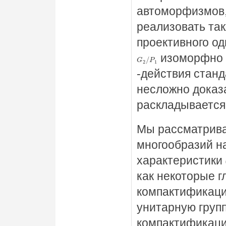
автоморфизмов,
реализовать так
проективного о
изоморфно п
G
2
/
P
1
-действия стан
несложно доказа
раскладывается
Мы рассматрив
многообразий н
характеристики
как некоторые 
компактификац
унитарную групп
компактификац