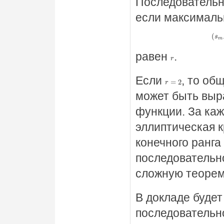
Последователь
если максималь
(
s
m
+
n
равен
.
r
Если
, то об
r
=
2
может быть выр
функции. За ка
эллиптическая 
конечного ранга
последовательн
сложную теорем
В докладе будет
последовательн