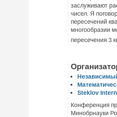
заслуживают ра
чисел. Я погов
пересечений ква
многообразии м
пересечения 3 к
Организат
Независимый
Математическ
Steklov Inter
Конференция пр
Минобрнауки Р