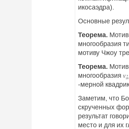
икосаэдра).
Основные резул
Теорема.
Мотив
многообразия т
мотиву Чжоу тр
Теорема.
Мотив
многообразия
V
1
-мерной квадрик
Заметим, что Б
скрученных фо
результат говор
место и для их 