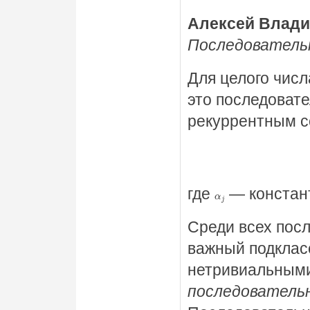
Алексей Влади
Последователь
Для целого чис
это последоват
рекуррентным 
где
— констан
α
j
Среди всех пос
важный подклас
нетривиальными
последовательн